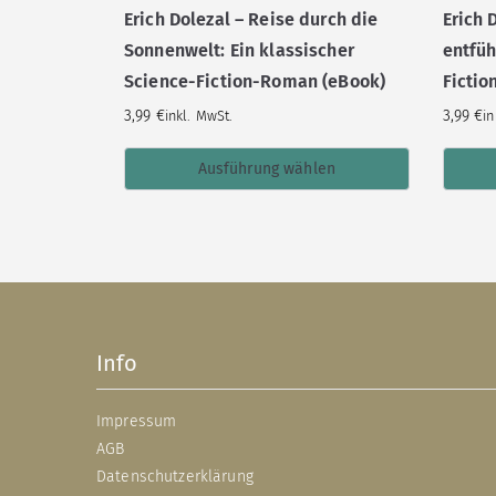
Erich Dolezal – Reise durch die
Erich 
Sonnenwelt: Ein klassischer
entfüh
Science-Fiction-Roman (eBook)
Ficti
3,99
€
3,99
€
inkl. MwSt.
in
Ausführung wählen
Info
Impressum
AGB
Datenschutzerklärung