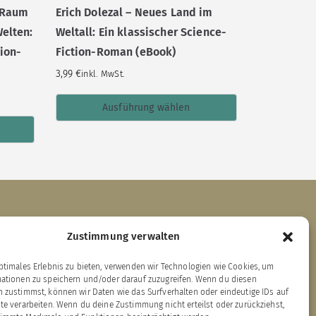
n Raum
Erich Dolezal – Neues Land im
Welten:
Weltall: Ein klassischer Science-
tion-
Fiction-Roman (eBook)
3,99
€
inkl. MwSt.
Ausführung wählen
Links zu unseren Partnerverlagen
Zustimmung verwalten
ptimales Erlebnis zu bieten, verwenden wir Technologien wie Cookies, um
ärenklau Exklusiv
mationen zu speichern und/oder darauf zuzugreifen. Wenn du diesen
dition Bärenklau
 zustimmst, können wir Daten wie das Surfverhalten oder eindeutige IDs auf
EBAN-Verlag
te verarbeiten. Wenn du deine Zustimmung nicht erteilst oder zurückziehst,