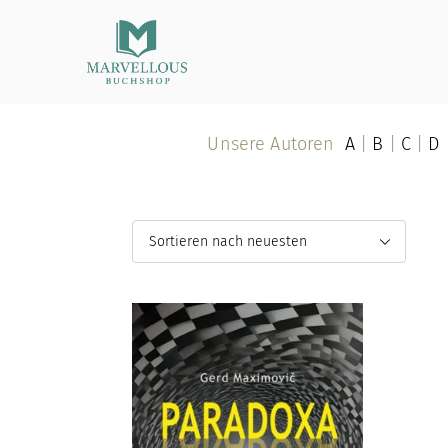
Marvellous Buchshop
Unsere Autoren
A
|
B
|
C
|
D