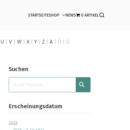
STARTSEITE
SHOP
NEWS
0 ARTIKEL
|
U
|
V
|
W
|
X
|
Y
|
Z
|
Ä
| Ö | Ü
Suchen
SUCHEN
Erscheinungsdatum
2026
2026 – 3. Quartal