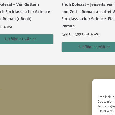
Dolezal – Von Göttern
Erich Dolezal – Jenseits vo
rt: Ein klassischer Science-
und Zeit – Roman aus drei 
on-Roman (eBook)
Ein klassischer Science-Fic
Roman
kl. MwSt.
–
3,99
€
12,99
€
inkl. MwSt.
Ausführung wählen
Ausführung wählen
Um dir ein o
B
Geräteinfor
E
Technologien
X
dieser Websi