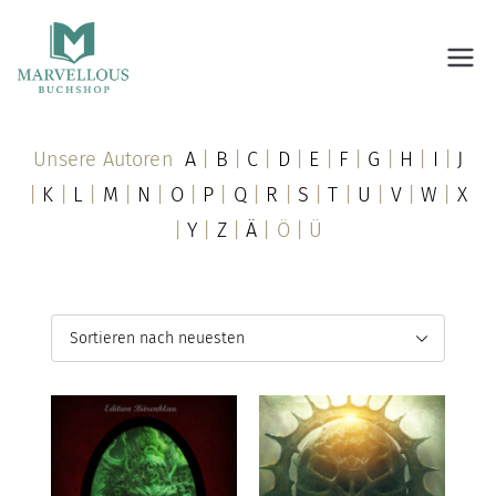
Marvellous Buchshop
Unsere Autoren
A
|
B
|
C
|
D
|
E
|
F
|
G
|
H
|
I
|
J
|
K
|
L
|
M
|
N
|
O
|
P
|
Q
|
R
|
S
|
T
|
U
|
V
|
W
|
X
|
Y
|
Z
|
Ä
| Ö | Ü