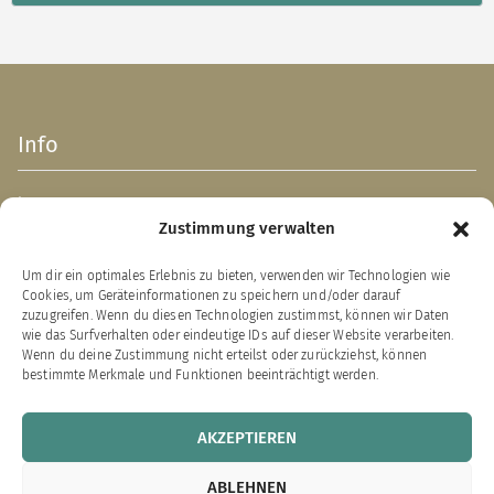
Info
Impressum
Zustimmung verwalten
AGB
Datenschutzerklärung
Um dir ein optimales Erlebnis zu bieten, verwenden wir Technologien wie
Verpackungsentsorgung (PPWR)
Cookies, um Geräteinformationen zu speichern und/oder darauf
Widerrufsbelehrung
zuzugreifen. Wenn du diesen Technologien zustimmst, können wir Daten
wie das Surfverhalten oder eindeutige IDs auf dieser Website verarbeiten.
Zahlung & Versand
Wenn du deine Zustimmung nicht erteilst oder zurückziehst, können
bestimmte Merkmale und Funktionen beeinträchtigt werden.
VERTRAG WIDERRUFEN
AKZEPTIEREN
Links zu unseren Partnerverlagen
ABLEHNEN