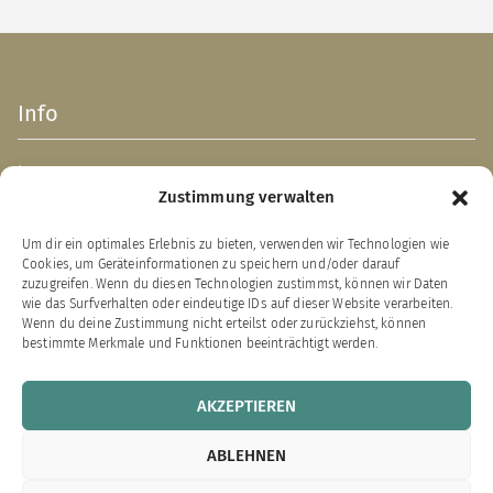
Info
Impressum
Zustimmung verwalten
AGB
Datenschutzerklärung
Um dir ein optimales Erlebnis zu bieten, verwenden wir Technologien wie
Verpackungsentsorgung (PPWR)
Cookies, um Geräteinformationen zu speichern und/oder darauf
Widerrufsbelehrung
zuzugreifen. Wenn du diesen Technologien zustimmst, können wir Daten
wie das Surfverhalten oder eindeutige IDs auf dieser Website verarbeiten.
Zahlung & Versand
Wenn du deine Zustimmung nicht erteilst oder zurückziehst, können
bestimmte Merkmale und Funktionen beeinträchtigt werden.
VERTRAG WIDERRUFEN
AKZEPTIEREN
Links zu unseren Partnerverlagen
ABLEHNEN
Bärenklau Exklusiv