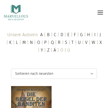
Marvellous Buchshop
Unsere Autoren
A
|
B
|
C
|
D
|
E
|
F
|
G
|
H
|
I
|
J
|
K
|
L
|
M
|
N
|
O
|
P
|
Q
|
R
|
S
|
T
|
U
|
V
|
W
|
X
|
Y
|
Z
|
Ä
| Ö | Ü