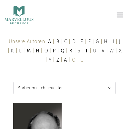
Marvellous Buchshop
Unsere Autoren
A
|
B
|
C
|
D
|
E
|
F
|
G
|
H
|
I
|
J
|
K
|
L
|
M
|
N
|
O
|
P
|
Q
|
R
|
S
|
T
|
U
|
V
|
W
|
X
|
Y
|
Z
|
Ä
| Ö | Ü