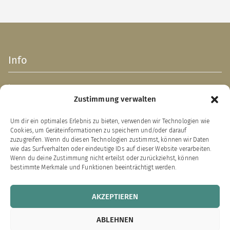
Info
Impressum
Zustimmung verwalten
AGB
Datenschutzerklärung
Um dir ein optimales Erlebnis zu bieten, verwenden wir Technologien wie
Verpackungsentsorgung (PPWR)
Cookies, um Geräteinformationen zu speichern und/oder darauf
Widerrufsbelehrung
zuzugreifen. Wenn du diesen Technologien zustimmst, können wir Daten
wie das Surfverhalten oder eindeutige IDs auf dieser Website verarbeiten.
Zahlung & Versand
Wenn du deine Zustimmung nicht erteilst oder zurückziehst, können
bestimmte Merkmale und Funktionen beeinträchtigt werden.
VERTRAG WIDERRUFEN
AKZEPTIEREN
Links zu unseren Partnerverlagen
ABLEHNEN