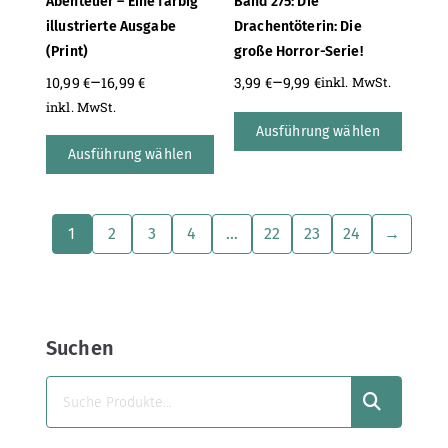
Abenteuer – Eine farbig
Band 275: Die
illustrierte Ausgabe
Drachentöterin: Die
(Print)
große Horror-Serie!
–
–
10,99
€
16,99
€
3,99
€
9,99
€
inkl. MwSt.
inkl. MwSt.
Ausführung wählen
Ausführung wählen
1
2
3
4
…
22
23
24
→
Suchen
SUCHEN