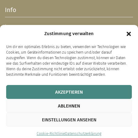
Info
Impressum
Zustimmung verwalten
AGB
Datenschutzerklärung
Um dir ein optimales Erlebnis zu bieten, verwenden wir Technologien wie
Verpackungsentsorgung (PPWR)
Cookies, um Geräteinformationen zu speichern und/oder darauf
Widerrufsbelehrung
zuzugreifen. Wenn du diesen Technologien zustimmst, können wir Daten
wie das Surfverhalten oder eindeutige IDs auf dieser Website verarbeiten.
Zahlung & Versand
Wenn du deine Zustimmung nicht erteilst oder zurückziehst, können
bestimmte Merkmale und Funktionen beeinträchtigt werden.
VERTRAG WIDERRUFEN
AKZEPTIEREN
Links zu unseren Partnerverlagen
ABLEHNEN
Bärenklau Exklusiv
EINSTELLUNGEN ANSEHEN
Edition Bärenklau
XEBAN-Verlag
Cookie-Richtlinie
Datenschutzerklärung
Cookie-Richtlinie (EU)