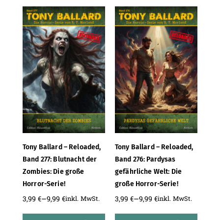
Tony Ballard – Reloaded,
Tony Ballard – Reloaded,
Band 277: Blutnacht der
Band 276: Pardysas
Zombies: Die große
gefährliche Welt: Die
Horror-Serie!
große Horror-Serie!
–
–
3,99
€
9,99
€
3,99
€
9,99
€
inkl. MwSt.
inkl. MwSt.