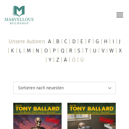
Marvellous Buchshop
Unsere Autoren
A
|
B
|
C
|
D
|
E
|
F
|
G
|
H
|
I
|
J
|
K
|
L
|
M
|
N
|
O
|
P
|
Q
|
R
|
S
|
T
|
U
|
V
|
W
|
X
|
Y
|
Z
|
Ä
| Ö | Ü