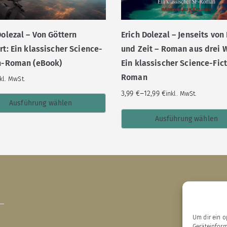
Dolezal – Von Göttern
Erich Dolezal – Jenseits vo
rt: Ein klassischer Science-
und Zeit – Roman aus drei 
on-Roman (eBook)
Ein klassischer Science-Fic
Roman
kl. MwSt.
–
3,99
€
12,99
€
inkl. MwSt.
Ausführung wählen
Ausführung wählen
Um dir ein o
B
Geräteinfor