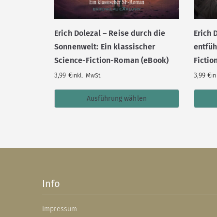
Erich Dolezal – Reise durch die
Erich 
Sonnenwelt: Ein klassischer
entfüh
Science-Fiction-Roman (eBook)
Ficti
3,99
€
3,99
€
inkl. MwSt.
in
Ausführung wählen
Info
Impressum