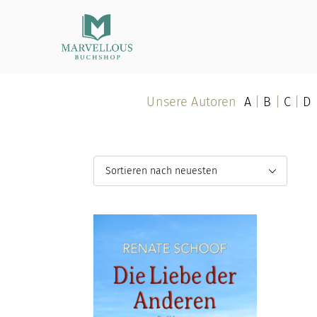
Marvellous Buchshop
Unsere Autoren
A
|
B
|
C
|
D