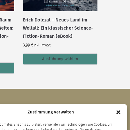
n Raum
Erich Dolezal – Neues Land im
Welten:
Weltall: Ein klassischer Science-
tion-
Fiction-Roman (eBook)
3,99
€
inkl. MwSt.
Ausführung wählen
Links zu unseren Partnerverlagen
Zustimmung verwalten
ptimales Erlebnis zu bieten, verwenden wir Technologien wie Cookies, um
ärenklau Exklusiv
mationen zu speichern und/oder darauf zuzugreifen. Wenn du diesen