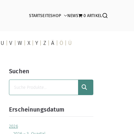
STARTSEITE
SHOP
NEWS
0 ARTIKEL
|
U
|
V
|
W
|
X
|
Y
|
Z
|
Ä
| Ö | Ü
Suchen
SUCHEN
Erscheinungsdatum
2026
2026 – 3. Quartal