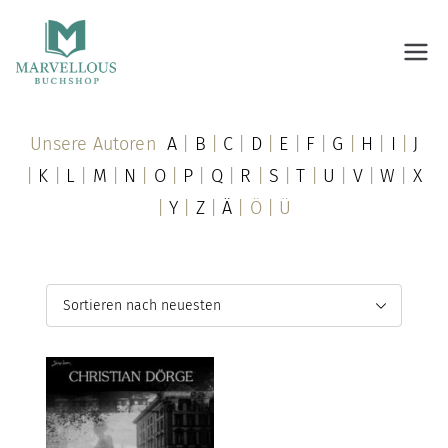
Marvellous Buchshop
Unsere Autoren
A
|
B
|
C
|
D
|
E
|
F
|
G
|
H
|
I
|
J
|
K
|
L
|
M
|
N
|
O
|
P
|
Q
|
R
|
S
|
T
|
U
|
V
|
W
|
X
|
Y
|
Z
|
Ä
| Ö | Ü