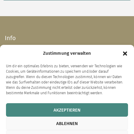
Info
Zustimmung verwalten
Impressum
AGB
Um dir ein optimales Erlebnis zu bieten, verwenden wir Technologien wie
Datenschutzerklärung
Cookies, um Geräteinformationen zu speichern und/oder darauf
Widerrufsbelehrung
zuzugreifen. Wenn du diesen Technologien zustimmst, können wir Daten
wie das Surfverhalten oder eindeutige IDs auf dieser Website verarbeiten.
Zahlung & Versand
Wenn du deine Zustimmung nicht erteilst oder zurückziehst, können
bestimmte Merkmale und Funktionen beeinträchtigt werden.
VERTRAG WIDERRUFEN
AKZEPTIEREN
Links zu unseren Partnerverlagen
ABLEHNEN
Bärenklau Exklusiv