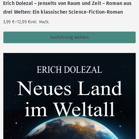
Erich Dolezal – Jenseits von Raum und Zeit – Roman aus
drei Welten: Ein klassischer Science-Fiction-Roman
–
3,99
€
12,99
€
inkl. MwSt.
Ausführung wählen