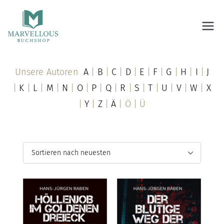
Marvellous Buchshop
Unsere Autoren
A
|
B
|
C
|
D
|
E
|
F
|
G
|
H
|
I
|
J
|
K
|
L
|
M
|
N
|
O
|
P
|
Q
|
R
|
S
|
T
|
U
|
V
|
W
|
X
|
Y
|
Z
|
Ä
| Ö | Ü