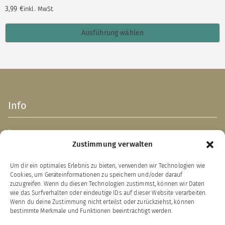
3,99
€
inkl. MwSt.
Ausführung wählen
Info
Impressum
Zustimmung verwalten
AGB
Datenschutzerklärung
Um dir ein optimales Erlebnis zu bieten, verwenden wir Technologien wie
Verpackungsentsorgung (PPWR)
Cookies, um Geräteinformationen zu speichern und/oder darauf
Widerrufsbelehrung
zuzugreifen. Wenn du diesen Technologien zustimmst, können wir Daten
wie das Surfverhalten oder eindeutige IDs auf dieser Website verarbeiten.
Zahlung & Versand
Wenn du deine Zustimmung nicht erteilst oder zurückziehst, können
bestimmte Merkmale und Funktionen beeinträchtigt werden.