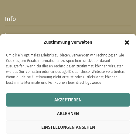
Info
Impressum
Zustimmung verwalten
AGB
Datenschutzerklärung
Um dir ein optimales Erlebnis zu bieten, verwenden wir Technologien wie
Verpackungsentsorgung (PPWR)
Cookies, um Geräteinformationen zu speichern und/oder darauf
Widerrufsbelehrung
zuzugreifen. Wenn du diesen Technologien zustimmst, können wir Daten
wie das Surfverhalten oder eindeutige IDs auf dieser Website verarbeiten.
Zahlung & Versand
Wenn du deine Zustimmung nicht erteilst oder zurückziehst, können
bestimmte Merkmale und Funktionen beeinträchtigt werden.
VERTRAG WIDERRUFEN
AKZEPTIEREN
Links zu unseren Partnerverlagen
ABLEHNEN
Bärenklau Exklusiv
EINSTELLUNGEN ANSEHEN
Edition Bärenklau
XEBAN-Verlag