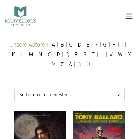
Marvellous Buchshop
Unsere Autoren
A
|
B
|
C
|
D
|
E
|
F
|
G
|
H
|
I
|
J
|
K
|
L
|
M
|
N
|
O
|
P
|
Q
|
R
|
S
|
T
|
U
|
V
|
W
|
X
|
Y
|
Z
|
Ä
| Ö | Ü