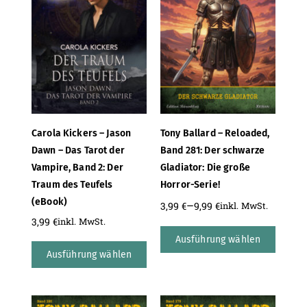
Carola Kickers – Jason
Tony Ballard – Reloaded,
Dawn – Das Tarot der
Band 281: Der schwarze
Vampire, Band 2: Der
Gladiator: Die große
Traum des Teufels
Horror-Serie!
(eBook)
–
3,99
€
9,99
€
inkl. MwSt.
3,99
€
inkl. MwSt.
Ausführung wählen
Ausführung wählen