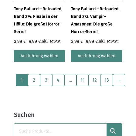
Tony Ballard – Reloaded,
Tony Ballard – Reloaded,
Band 274: Finale in der
Band 273: Vampir-
Hölle: Die große Horror-
Amazonen: Die große
Serie!
Horror-Serie!
–
–
3,99
€
9,99
€
3,99
€
9,99
€
inkl. MwSt.
inkl. MwSt.
Ausführung wählen
Ausführung wählen
1
2
3
4
…
11
12
13
→
Suchen
SUCHEN