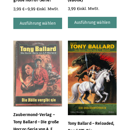
große Horror-Serie!
(eBook)
–
3,99
€
inkl. MwSt.
3,99
€
9,99
€
inkl. MwSt.
Ausführung wählen
Ausführung wählen
Zaubermond-Verlag –
Tony Ballard – Die große
Tony Ballard – Reloaded,
Horror-Serie von A. F.