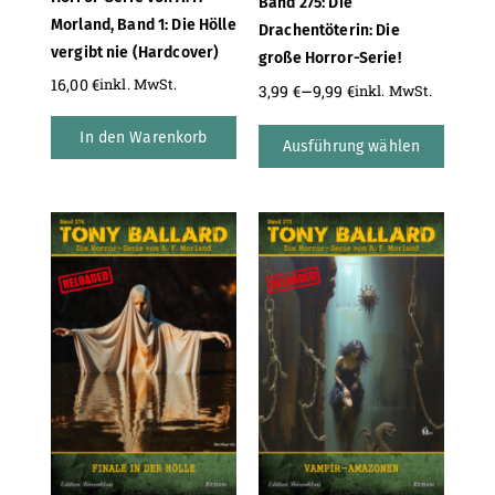
Band 275: Die
Morland, Band 1: Die Hölle
Drachentöterin: Die
vergibt nie (Hardcover)
große Horror-Serie!
16,00
€
inkl. MwSt.
–
3,99
€
9,99
€
inkl. MwSt.
In den Warenkorb
Ausführung wählen