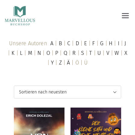
Marvellous Buchshop
Unsere Autoren
A
|
B
|
C
|
D
|
E
|
F
|
G
|
H
|
I
|
J
|
K
|
L
|
M
|
N
|
O
|
P
|
Q
|
R
|
S
|
T
|
U
|
V
|
W
|
X
|
Y
|
Z
|
Ä
| Ö | Ü