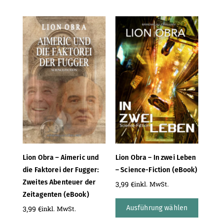
Lion Obra – Aimeric und
Lion Obra – In zwei Leben
die Faktorei der Fugger:
– Science-Fiction (eBook)
Zweites Abenteuer der
3,99
€
inkl. MwSt.
Zeitagenten (eBook)
Ausführung wählen
3,99
€
inkl. MwSt.