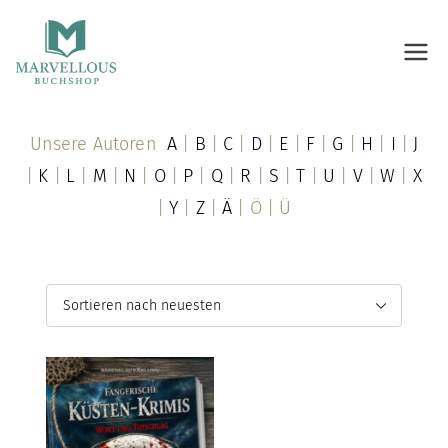
Marvellous Buchshop
Unsere Autoren
A
|
B
|
C
|
D
|
E
|
F
|
G
|
H
|
I
|
J
|
K
|
L
|
M
|
N
|
O
|
P
|
Q
|
R
|
S
|
T
|
U
|
V
|
W
|
X
|
Y
|
Z
|
Ä
| Ö | Ü