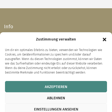
Info
Zustimmung verwalten
Impressum
AGB
Um dir ein optimales Erlebnis zu bieten, verwenden wir Technologien wie
Datenschutzerklärung
Cookies, um Geräteinformationen zu speichern und/oder darauf
Widerrufsbelehrung
zuzugreifen. Wenn du diesen Technologien zustimmst, können wir Daten
wie das Surfverhalten oder eindeutige IDs auf dieser Website verarbeiten.
Zahlung & Versand
Wenn du deine Zustimmung nicht erteilst oder zurückziehst, können
bestimmte Merkmale und Funktionen beeinträchtigt werden.
VERTRAG WIDERRUFEN
AKZEPTIEREN
Links zu unseren Partnerverlagen
ABLEHNEN
Bärenklau Exklusiv
EINSTELLUNGEN ANSEHEN
Edition Bärenklau