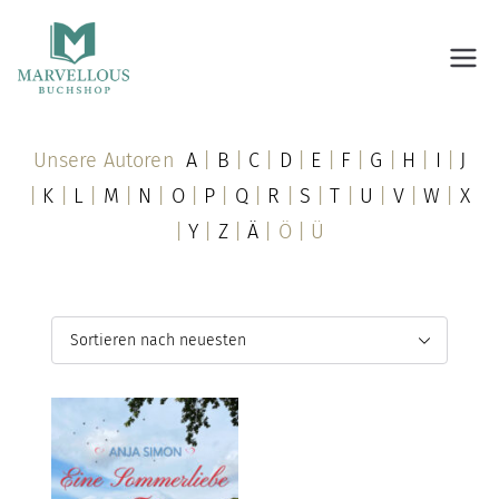
Marvellous Buchshop
Unsere Autoren
A
|
B
|
C
|
D
|
E
|
F
|
G
|
H
|
I
|
J
|
K
|
L
|
M
|
N
|
O
|
P
|
Q
|
R
|
S
|
T
|
U
|
V
|
W
|
X
|
Y
|
Z
|
Ä
| Ö | Ü