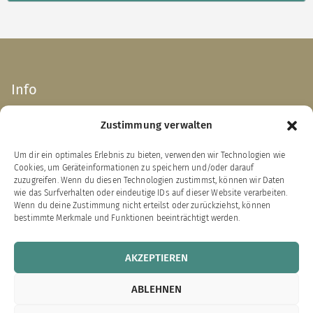
Info
Zustimmung verwalten
Impressum
AGB
Um dir ein optimales Erlebnis zu bieten, verwenden wir Technologien wie
Datenschutzerklärung
Cookies, um Geräteinformationen zu speichern und/oder darauf
Widerrufsbelehrung
zuzugreifen. Wenn du diesen Technologien zustimmst, können wir Daten
wie das Surfverhalten oder eindeutige IDs auf dieser Website verarbeiten.
Zahlung & Versand
Wenn du deine Zustimmung nicht erteilst oder zurückziehst, können
bestimmte Merkmale und Funktionen beeinträchtigt werden.
VERTRAG WIDERRUFEN
AKZEPTIEREN
Links zu unseren Partnerverlagen
ABLEHNEN
Bärenklau Exklusiv