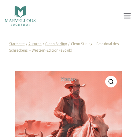
Marvellous Buchshop
Startseite
/
Autoren
/
Glenn Stirling
/ Glenn Stirling – Brandmal des
Schreckens – Western-Edition (eBook)