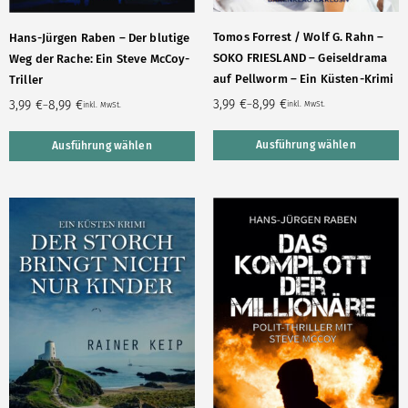
Tomos Forrest / Wolf G. Rahn –
Hans-Jürgen Raben – Der blutige
SOKO FRIESLAND – Geiseldrama
Weg der Rache: Ein Steve McCoy-
auf Pellworm – Ein Küsten-Krimi
Triller
3,99
€
8,99
€
3,99
€
8,99
€
–
–
inkl. MwSt.
inkl. MwSt.
Ausführung wählen
Ausführung wählen