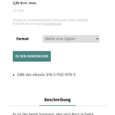
3,99
€
inkl. MwSt.
inkl. MwSt.
Ebooks als versandkostenfreier Download sofort verfügbar
Physische Bücher zzgl.
Versandkosten
Format
IN DEN WARENKORB
ISBN des eBooks: 978-3-7592-5776-5
Beschreibung
Er ist der beste Vormann, den sein Boss je hatte,