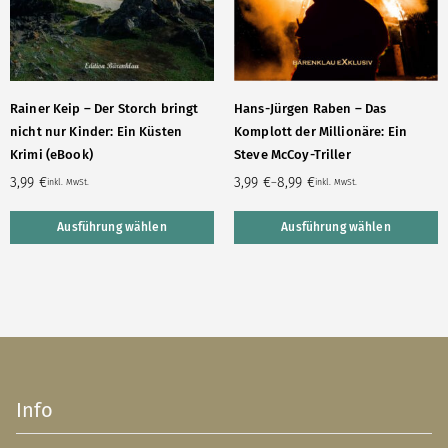
Rainer Keip – Der Storch bringt
Hans-Jürgen Raben – Das
nicht nur Kinder: Ein Küsten
Komplott der Millionäre: Ein
Krimi (eBook)
Steve McCoy-Triller
3,99
€
3,99
€
8,99
€
–
inkl. MwSt.
inkl. MwSt.
Ausführung wählen
Ausführung wählen
Info