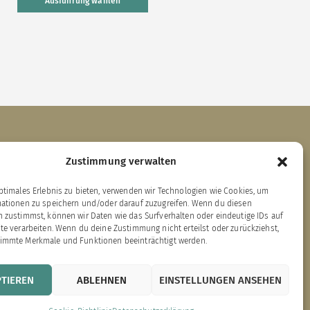
Ausführung wählen
Links zu unseren Partnerverlagen
Zustimmung verwalten
ptimales Erlebnis zu bieten, verwenden wir Technologien wie Cookies, um
ärenklau Exklusiv
mationen zu speichern und/oder darauf zuzugreifen. Wenn du diesen
dition Bärenklau
 zustimmst, können wir Daten wie das Surfverhalten oder eindeutige IDs auf
EBAN-Verlag
te verarbeiten. Wenn du deine Zustimmung nicht erteilst oder zurückziehst,
immte Merkmale und Funktionen beeinträchtigt werden.
ookie-Richtlinie (EU)
TIEREN
ABLEHNEN
EINSTELLUNGEN ANSEHEN