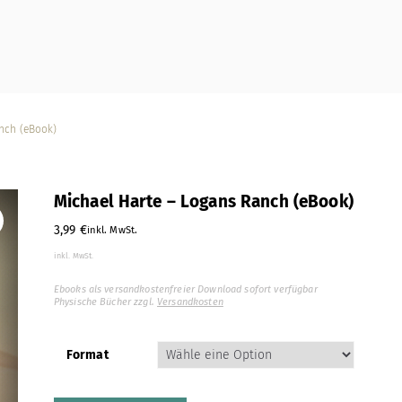
anch (eBook)
Michael Harte – Logans Ranch (eBook)
3,99
€
inkl. MwSt.
inkl. MwSt.
Ebooks als versandkostenfreier Download sofort verfügbar
Physische Bücher zzgl.
Versandkosten
Format