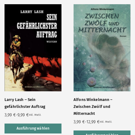
Larry Lash – Sein
Alfons Winkelmann –
gefährlichster Auftrag
Zwischen Zwölf und
Mitternacht
3,99
€
9,99
€
–
inkl. MwSt.
3,99
€
12,99
€
–
inkl. MwSt.
Ausführung wählen