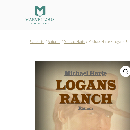
Marvellous Buchshop
Startseite
/
Autoren
/
Michael Harte
/ Michael Harte – Logans R