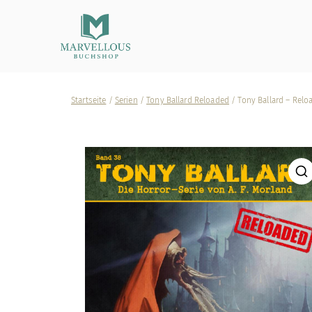
Marvellous Buchshop
Startseite
/
Serien
/
Tony Ballard Reloaded
/ Tony Ballard – Relo