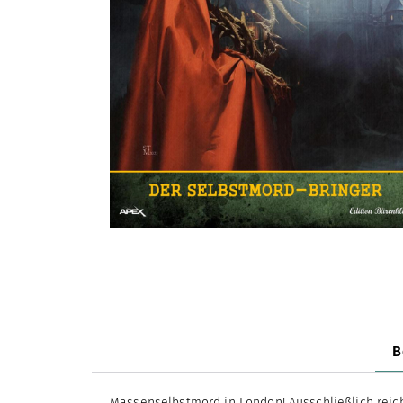
B
Massenselbstmord in London! Ausschließlich reic