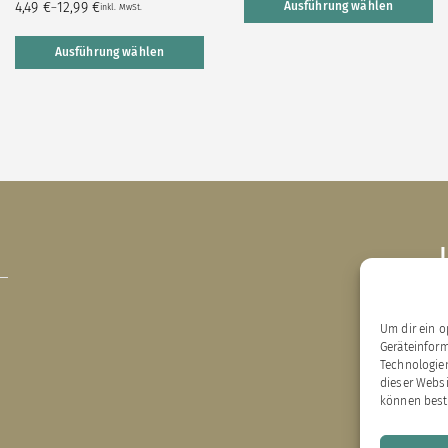
4,49
€
12,99
€
Ausführung wählen
–
inkl. MwSt.
Ausführung wählen
B
Um dir ein o
E
Geräteinfor
X
Technologien
C
dieser Websi
können best