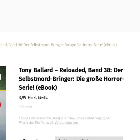
aded, Band 38: Der Selbstmord-Bringer: Die große Horror-Serie! (eBook)
Tony Ballard – Reloaded, Band 38: Der
Selbstmord-Bringer: Die große Horror-
Serie! (eBook)
3,99
€
inkl. MwSt.
inkl. MwSt.
Ebooks als versandkostenfreier Download sofort verfügbar
Physische Bücher zzgl.
Versandkosten