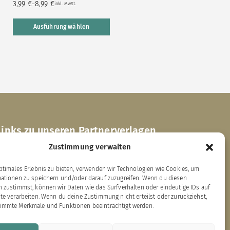
3,99
€
8,99
€
–
inkl. MwSt.
Ausführung wählen
Links zu unseren Partnerverlagen
Zustimmung verwalten
ärenklau Exklusiv
ptimales Erlebnis zu bieten, verwenden wir Technologien wie Cookies, um
dition Bärenklau
mationen zu speichern und/oder darauf zuzugreifen. Wenn du diesen
EBAN-Verlag
 zustimmst, können wir Daten wie das Surfverhalten oder eindeutige IDs auf
ookie-Richtlinie (EU)
te verarbeiten. Wenn du deine Zustimmung nicht erteilst oder zurückziehst,
immte Merkmale und Funktionen beeinträchtigt werden.