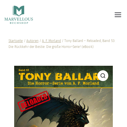
Marvellous Buchshop
Startseite
/
Autoren
/
A. F. Morland
/ Tony Ballard – Reloaded, Band 53:
Die Rückkehr der Bestie: Die große Horror-Serie! (eBook)