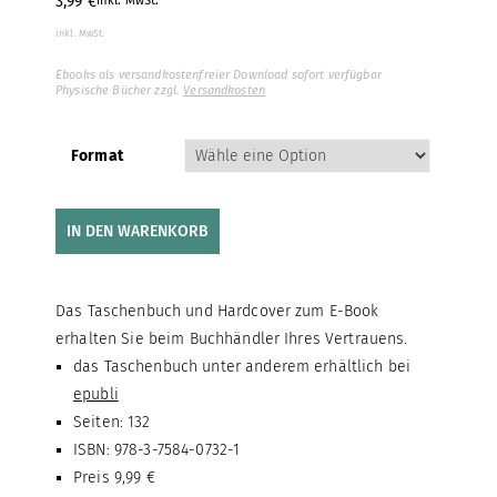
3,99
€
inkl. MwSt.
inkl. MwSt.
Ebooks als versandkostenfreier Download sofort verfügbar
Physische Bücher zzgl.
Versandkosten
Format
IN DEN WARENKORB
Das Taschenbuch und Hardcover zum E-Book
erhalten Sie beim Buchhändler Ihres Vertrauens.
das Taschenbuch unter anderem erhältlich bei
epubli
Seiten: 132
ISBN: 978-3-7584-0732-1
Preis 9,99 €