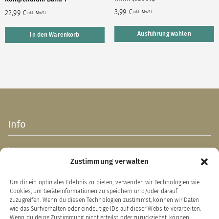
3,99
€
22,99
€
inkl. MwSt.
inkl. MwSt.
Ausführung wählen
In den Warenkorb
Info
Impressum
Zustimmung verwalten
AGB
Datenschutzerklärung
Um dir ein optimales Erlebnis zu bieten, verwenden wir Technologien wie
Verpackungsentsorgung (PPWR)
Cookies, um Geräteinformationen zu speichern und/oder darauf
Widerrufsbelehrung
zuzugreifen. Wenn du diesen Technologien zustimmst, können wir Daten
wie das Surfverhalten oder eindeutige IDs auf dieser Website verarbeiten.
Zahlung & Versand
Wenn du deine Zustimmung nicht erteilst oder zurückziehst, können