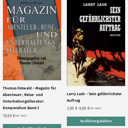
Thomas Ostwald – Magazin für
Larry Lash – Sein gefährlichster
Abenteuer-, Reise- und
Auftrag
Unterhaltungsliteratur:
Kompendium Band 3
3,99
€
9,99
€
–
inkl. MwSt.
19,99
€
inkl. MwSt.
Ausführung wählen