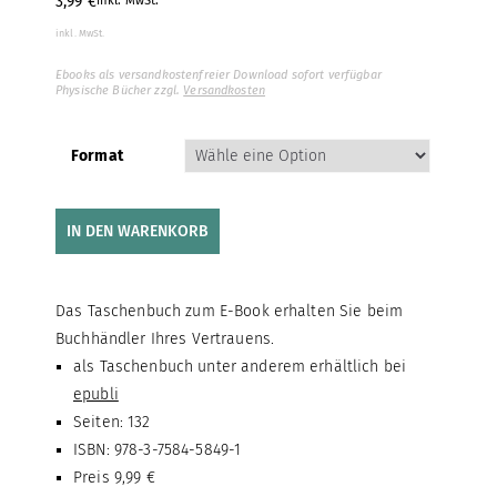
3,99
€
inkl. MwSt.
inkl. MwSt.
Ebooks als versandkostenfreier Download sofort verfügbar
Physische Bücher zzgl.
Versandkosten
Format
IN DEN WARENKORB
Das Taschenbuch zum E-Book erhalten Sie beim
Buchhändler Ihres Vertrauens.
als Taschenbuch unter anderem erhältlich bei
epubli
Seiten: 132
ISBN: 978-3-7584-5849-1
Preis 9,99 €