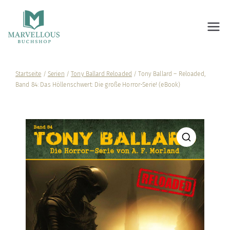
Marvellous Buchshop
Startseite
/
Serien
/
Tony Ballard Reloaded
/ Tony Ballard – Reloaded,
Band 84: Das Höllenschwert: Die große Horror-Serie! (eBook)