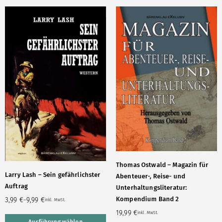
Thomas Ostwald – Magazin für
Larry Lash – Sein gefährlichster
Abenteuer-, Reise- und
Auftrag
Unterhaltungsliteratur:
Kompendium Band 2
3,99
€
9,99
€
–
inkl. MwSt.
19,99
€
inkl. MwSt.