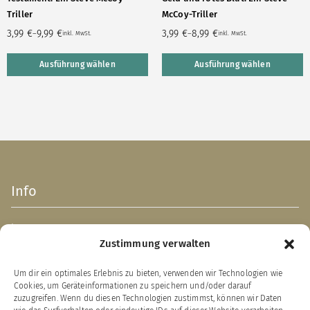
Triller
McCoy-Triller
3,99
€
9,99
€
3,99
€
8,99
€
–
–
inkl. MwSt.
inkl. MwSt.
Ausführung wählen
Ausführung wählen
Info
Impressum
Zustimmung verwalten
AGB
Datenschutzerklärung
Um dir ein optimales Erlebnis zu bieten, verwenden wir Technologien wie
Verpackungsentsorgung (PPWR)
Cookies, um Geräteinformationen zu speichern und/oder darauf
Widerrufsbelehrung
zuzugreifen. Wenn du diesen Technologien zustimmst, können wir Daten